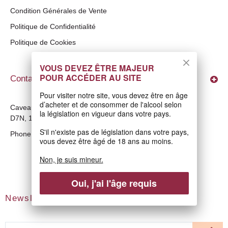
Condition Générales de Vente
Politique de Confidentialité
Politique de Cookies
VOUS DEVEZ ÊTRE MAJEUR
POUR ACCÉDER AU SITE
Contact us
Pour visiter notre site, vous devez être en âge
d’acheter et de consommer de l'alcool selon
Caveau du Château de la Galinière
la législation en vigueur dans votre pays.
D7N, 13790 Châteauneuf-le-Rouge
S'il n'existe pas de législation dans votre pays,
Phone :
04 42 29 09 84
vous devez être âgé de 18 ans au moins.
Non, je suis mineur.
Oui, j'ai l'âge requis
Newsletter